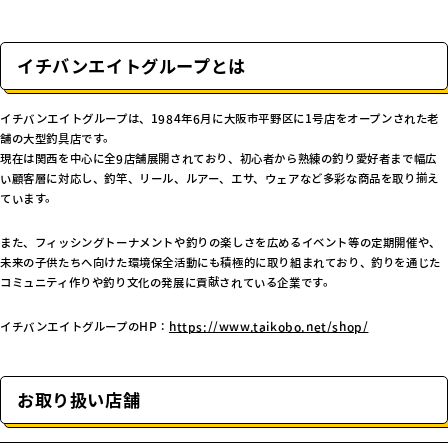
イチバンエイトグループとは
イチバンエイトグループは、1984年6月に大阪市平野区に1号店をオープンされた老
舗の大型釣具店です。
現在は関西を中心に全9店舗展開されており、初心者から熟練の釣り愛好者まで幅広
い顧客層に対応し、釣竿、リール、ルアー、エサ、ウェアなど多彩な商品を取り揃え
ています。
また、フィッシングトーナメントや釣りの楽しさを広めるイベント等の定期開催や、
未来の子供たちへ向けた環境保全活動にも積極的に取り組まれており、釣りを通じた
コミュニティ作りや釣り文化の発展に貢献されている企業です。
イチバンエイトグループのHP：
https://www.taikobo.net/shop/
お取り扱い店舗